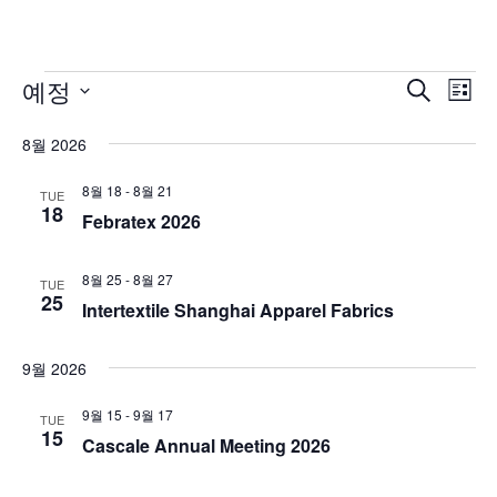
Events
예정
이
이
검
목
색
벤
날
벤
록
8월 2026
짜
트
트
를
뷰
8월 18
-
8월 21
TUE
검
18
선
Febratex 2026
탐
색
택
색
및
합
8월 25
-
8월 27
TUE
25
니
보
Intertextile Shanghai Apparel Fabrics
다.
기
9월 2026
탐
9월 15
-
9월 17
색
TUE
15
Cascale Annual Meeting 2026