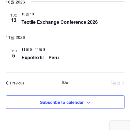
10월 2026
10월 13
TUE
13
Textile Exchange Conference 2026
11월 2026
11월 5
-
11월 8
THU
5
Expotextil – Peru
오늘
Next
Events
Previous
Events
Subscribe to calendar