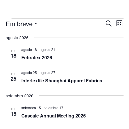
Events
Em breve
Vis
Eventos
Pesquisar
Lista
do
Selecionar
Pesquis
agosto 2026
data.
eve
e
Na
agosto 18
-
agosto 21
TUE
visualiz
18
Febratex 2026
Navega
agosto 25
-
agosto 27
TUE
25
Intertextile Shanghai Apparel Fabrics
setembro 2026
setembro 15
-
setembro 17
TUE
15
Cascale Annual Meeting 2026