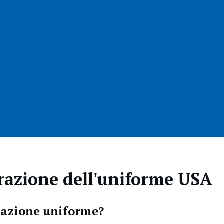
razione dell'uniforme USA
razione uniforme?