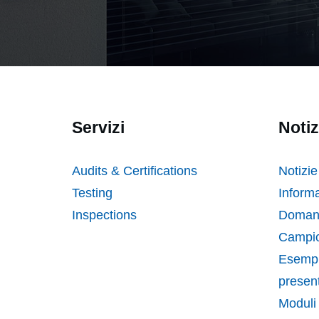
Servizi
Notiz
Audits & Certifications
Notizie
Testing
Informa
Inspections
Domand
Campio
Esempi
presen
Moduli 