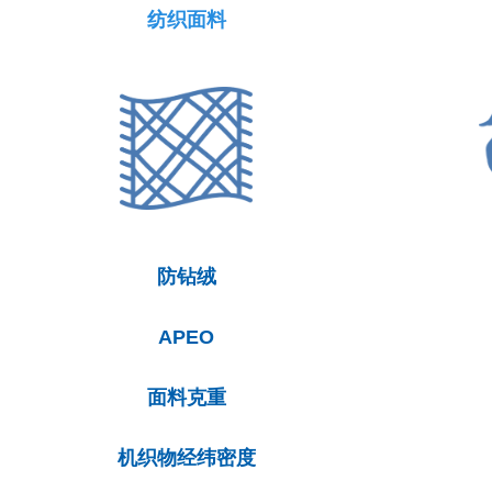
纺织面料
防钻绒
APEO
面料克重
机织物经纬密度