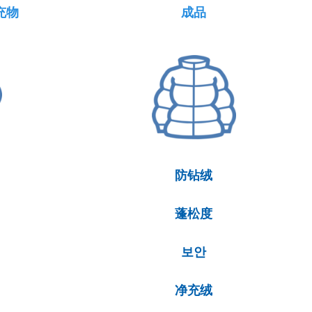
充物
成品
防钻绒
蓬松度
보안
净充绒