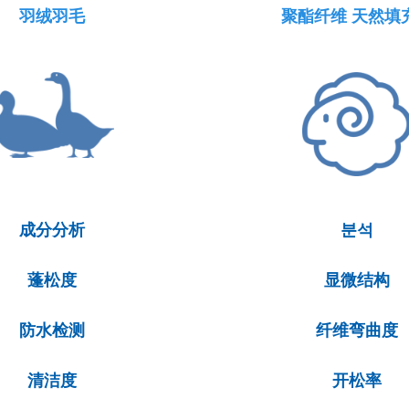
羽绒羽毛
聚酯纤维 天然填
成分分析
분석
蓬松度
显微结构
防水检测
纤维弯曲度
清洁度
开松率