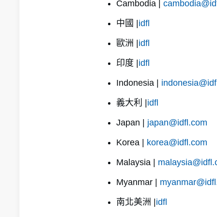
Cambodia |
cambodia@id
中國 |
idfl
歐洲 |
idfl
印度 |
idfl
Indonesia |
indonesia@idf
義大利 |
idfl
Japan |
japan@idfl.com
Korea |
korea@idfl.com
Malaysia |
malaysia@idfl
Myanmar |
myanmar@idfl
南北美洲 |
idfl