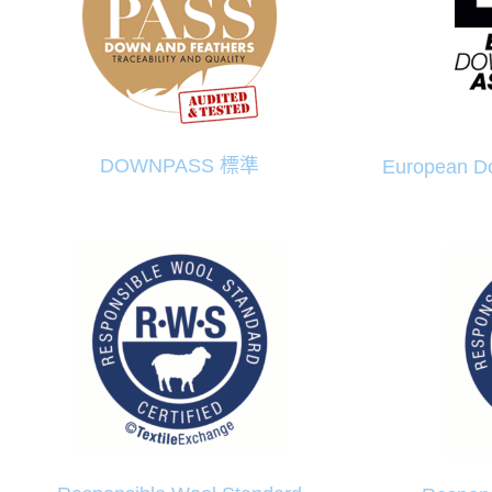
DOWNPASS 標準
European Do