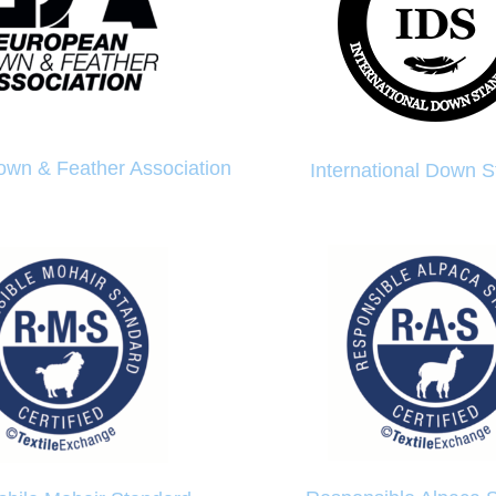
wn & Feather Association
International Down 