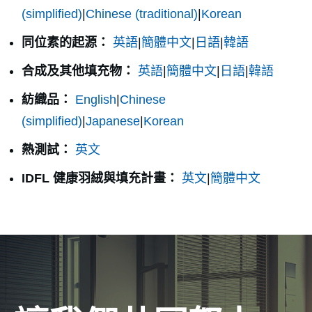
(simplified)
|
Chinese (traditional)
|
Korean
同位素的起源：
英語
|
簡體中文
|
日語
|
韓語
合成及其他填充物：
英語
|
簡體中文
|
日語
|
韓語
紡織品：
English
|
Chinese
(simplified)
|
Japanese
|
Korean
熱測試：
英文
IDFL 健康羽絨與填充計畫：
英文
|
簡體中文