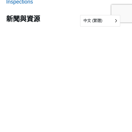
Inspections
新聞與資源
中文 (繁體)
新聞
資訊
常見問題
樣品
提交表格樣本
審核與認證表格
我們的公司
關於IDFL
地點
工作機會