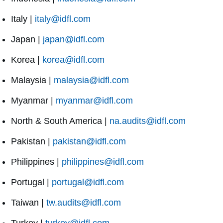
Italy |
italy@idfl.com
Japan |
japan@idfl.com
Korea |
korea@idfl.com
Malaysia |
malaysia@idfl.com
Myanmar |
myanmar@idfl.com
North & South America |
na.audits@idfl.com
Pakistan |
pakistan@idfl.com
Philippines |
philippines@idfl.com
Portugal |
portugal@idfl.com
Taiwan |
tw.audits@idfl.com
Turkey |
turkey@idfl.com