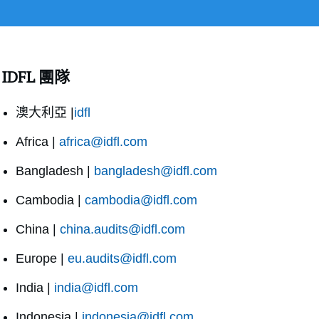
IDFL 團隊
澳大利亞 |
idfl
Africa |
africa@idfl.com
Bangladesh |
bangladesh@idfl.com
Cambodia |
cambodia@idfl.com
China |
china.audits@idfl.com
Europe |
eu.audits@idfl.com
India |
india@idfl.com
Indonesia |
indonesia@idfl.com