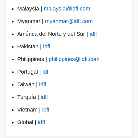
Malaysia |
malaysia@idfl.com
Myanmar |
myanmar@idfl.com
América del Norte y del Sur |
idfl
Pakistán |
idfl
Philippines |
philippines@idfl.com
Portugal |
idfl
Taiwán |
idfl
Turquía |
idfl
Vietnam |
idfl
Global |
idfl