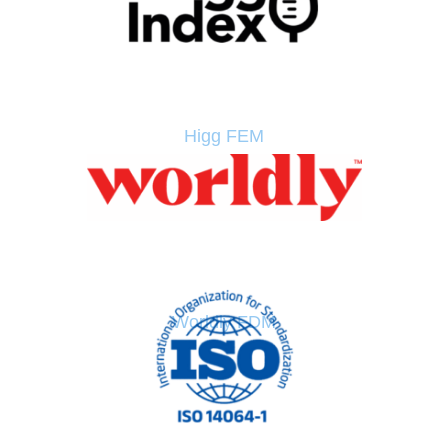
Higg FEM
Worldly FDM