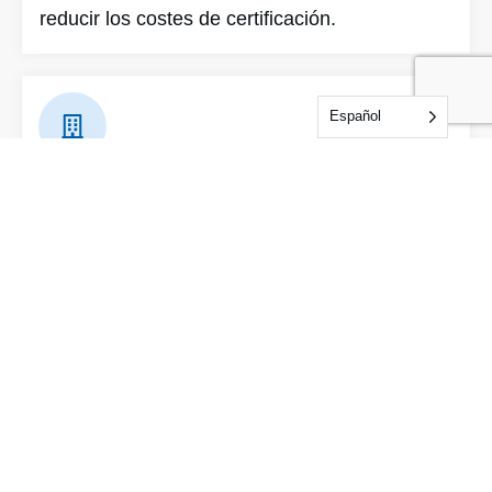
reducir los costes de certificación.
Español
Evaluación in situ
IDFL auditará las instalaciones, documentos y
procedimientos del solicitante de acuerdo con
los requisitos de la norma.
Medidas correctoras