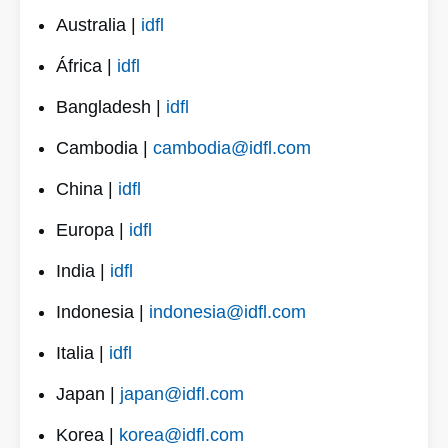
Australia |
idfl
África |
idfl
Bangladesh |
idfl
Cambodia |
cambodia@idfl.com
China |
idfl
Europa |
idfl
India |
idfl
Indonesia |
indonesia@idfl.com
Italia |
idfl
Japan |
japan@idfl.com
Korea |
korea@idfl.com