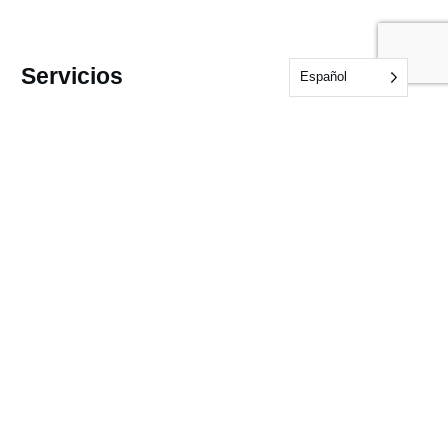
Servicios
Español
Audits & Certifications
Testing
Inspections
Noticias y recursos
Noticias
Información
Preguntas frecuentes
Muestras
Ejemplos de formularios