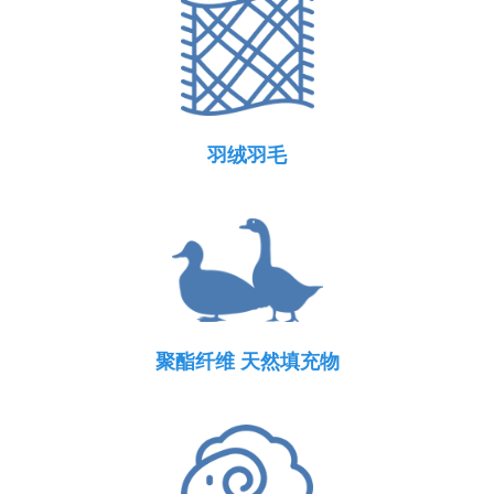
羽绒羽毛
聚酯纤维 天然填充物