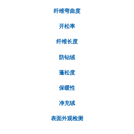
纤维弯曲度
开松率
纤维长度
防钻绒
蓬松度
保暖性
净充绒
表面外观检测