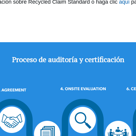
ción sobre Recycled Claim Standard o haga clic
aquí
pa
Proceso de auditoría y certificación