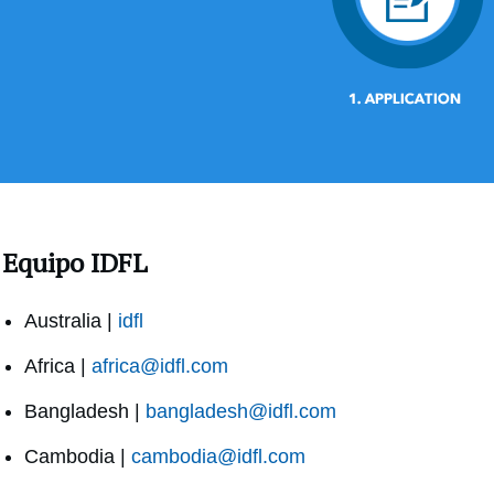
Equipo IDFL
Australia |
idfl
Africa |
africa@idfl.com
Bangladesh |
bangladesh@idfl.com
Cambodia |
cambodia@idfl.com