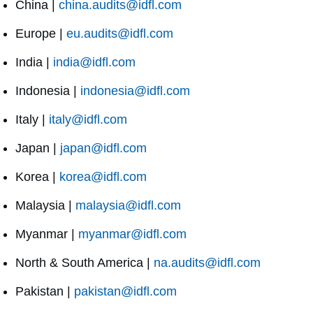
China |
china.audits@idfl.com
Europe |
eu.audits@idfl.com
India |
india@idfl.com
Indonesia |
indonesia@idfl.com
Italy |
italy@idfl.com
Japan |
japan@idfl.com
Korea |
korea@idfl.com
Malaysia |
malaysia@idfl.com
Myanmar |
myanmar@idfl.com
North & South America |
na.audits@idfl.com
Pakistan |
pakistan@idfl.com