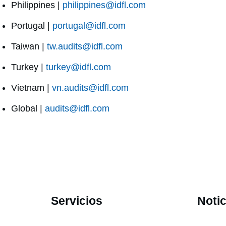
Philippines |
philippines@idfl.com
Portugal |
portugal@idfl.com
Taiwan |
tw.audits@idfl.com
Turkey |
turkey@idfl.com
Vietnam |
vn.audits@idfl.com
Global |
audits@idfl.com
Servicios
Notic