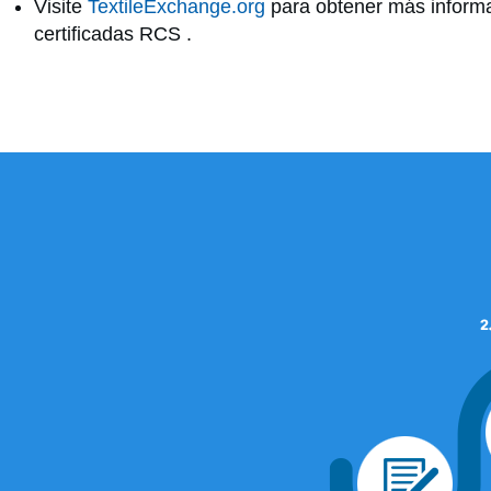
Visite
TextileExchange.org
para obtener más informa
certificadas RCS .