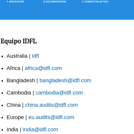
Equipo IDFL
Australia |
idfl
Africa |
africa@idfl.com
Bangladesh |
bangladesh@idfl.com
Cambodia |
cambodia@idfl.com
China |
china.audits@idfl.com
Europe |
eu.audits@idfl.com
India |
india@idfl.com