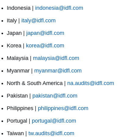
Indonesia |
indonesia@idfl.com
Italy |
italy@idfl.com
Japan |
japan@idfl.com
Korea |
korea@idfl.com
Malaysia |
malaysia@idfl.com
Myanmar |
myanmar@idfl.com
North & South America |
na.audits@idfl.com
Pakistan |
pakistan@idfl.com
Philippines |
philippines@idfl.com
Portugal |
portugal@idfl.com
Taiwan |
tw.audits@idfl.com