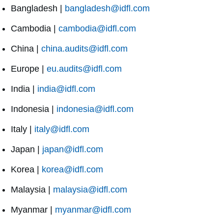
Bangladesh |
bangladesh@idfl.com
Cambodia |
cambodia@idfl.com
China |
china.audits@idfl.com
Europe |
eu.audits@idfl.com
India |
india@idfl.com
Indonesia |
indonesia@idfl.com
Italy |
italy@idfl.com
Japan |
japan@idfl.com
Korea |
korea@idfl.com
Malaysia |
malaysia@idfl.com
Myanmar |
myanmar@idfl.com