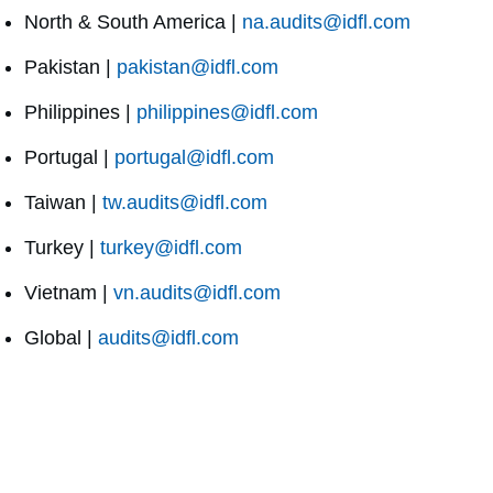
North & South America |
na.audits@idfl.com
Pakistan |
pakistan@idfl.com
Philippines |
philippines@idfl.com
Portugal |
portugal@idfl.com
Taiwan |
tw.audits@idfl.com
Turkey |
turkey@idfl.com
Vietnam |
vn.audits@idfl.com
Global |
audits@idfl.com