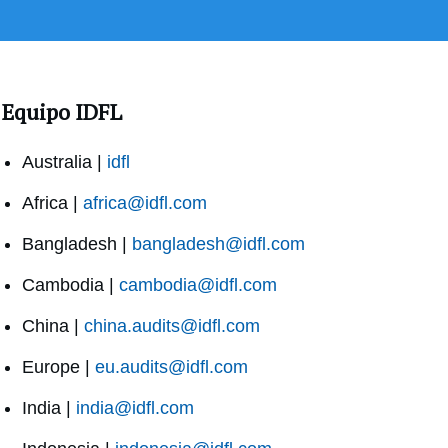
Equipo IDFL
Australia |
idfl
Africa |
africa@idfl.com
Bangladesh |
bangladesh@idfl.com
Cambodia |
cambodia@idfl.com
China |
china.audits@idfl.com
Europe |
eu.audits@idfl.com
India |
india@idfl.com