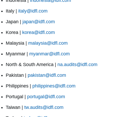
Indonesia |
indonesia@idfl.com
Italy |
italy@idfl.com
Japan |
japan@idfl.com
Korea |
korea@idfl.com
Malaysia |
malaysia@idfl.com
Myanmar |
myanmar@idfl.com
North & South America |
na.audits@idfl.com
Pakistan |
pakistan@idfl.com
Philippines |
philippines@idfl.com
Portugal |
portugal@idfl.com
Taiwan |
tw.audits@idfl.com