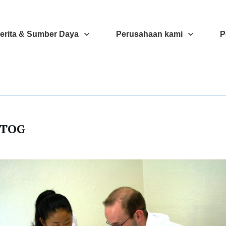
erita & Sumber Daya
Perusahaan kami
P
 TOG