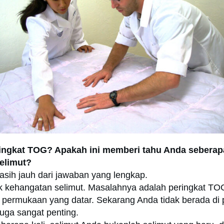
ngkat TOG? Apakah ini memberi tahu Anda seberapa
selimut?
masih jauh dari jawaban yang lengkap.
 kehangatan selimut. Masalahnya adalah peringkat TOG 
 permukaan yang datar. Sekarang Anda tidak berada di
uga sangat penting.