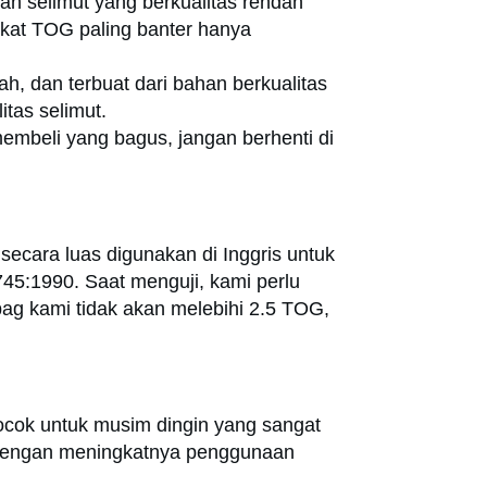
an selimut yang berkualitas rendah
gkat TOG paling banter hanya
, dan terbuat dari bahan berkualitas
itas selimut.
membeli yang bagus, jangan berhenti di
cara luas digunakan di Inggris untuk
745:1990. Saat menguji, kami perlu
bag kami tidak akan melebihi 2.5 TOG,
(cocok untuk musim dingin yang sangat
n, dengan meningkatnya penggunaan