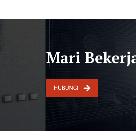
Mari Bekerj
HUBUNGI