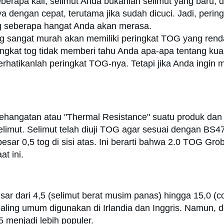
berapa kali, selimut Anda bukanlah selimut yang baru, d
 dengan cepat, terutama jika sudah dicuci. Jadi, perin
g seberapa hangat Anda akan merasa.
sangat murah akan memiliki peringkat TOG yang rendah
ingkat tog tidak memberi tahu Anda apa-apa tentang kual
perhatikanlah peringkat TOG-nya. Tetapi jika Anda ingin 
ngatan atau "Thermal Resistance" suatu produk dan se
limut. Selimut telah diuji TOG agar sesuai dengan BS4
ar 0,5 tog di sisi atas. Ini berarti bahwa 2.0 TOG Gro
t ini.
kisar dari 4,5 (selimut berat musim panas) hingga 15,0 
g paling umum digunakan di Irlandia dan Inggris. Namu
5 menjadi lebih populer.