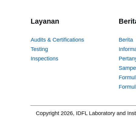
Layanan
Beri
Audits & Certifications
Berita
Testing
Inform
Inspections
Pertan
Sampe
Formul
Formuli
Copyright
2026
, IDFL Laboratory and Inst