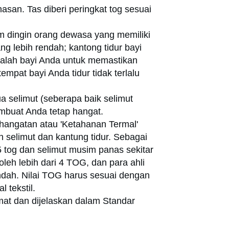
asan. Tas diberi peringkat tog sesuai
sim dingin orang dewasa yang memiliki
g lebih rendah; kantong tidur bayi
salah bayi Anda untuk memastikan
pat bayi Anda tidur tidak terlalu
a selimut (seberapa baik selimut
mbuat Anda tetap hangat.
hangatan atau 'Ketahanan Termal'
 selimut dan kantung tidur. Sebagai
 tog dan selimut musim panas sekitar
oleh lebih dari 4 TOG, dan para ahli
ndah. Nilai TOG harus sesuai dengan
 tekstil.
mat dan dijelaskan dalam Standar