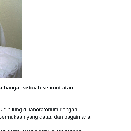
 hangat sebuah selimut atau
dihitung di laboratorium dengan
 permukaan yang datar, dan bagaimana