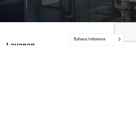
Bahasa Indonesia
Layanan
Audits & Certifications
Testing
Inspections
Berita & Sumber Daya
Berita
Informasi
Pertanyaan yang Sering Diajukan