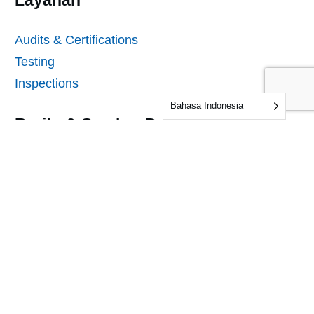
Audits & Certifications
Testing
Inspections
Bahasa Indonesia
Berita & Sumber Daya
Berita
Informasi
Pertanyaan yang Sering Diajukan
Sampel
Formulir Pengiriman Sampel
Formulir Audit & Sertifikasi
Perusahaan kami