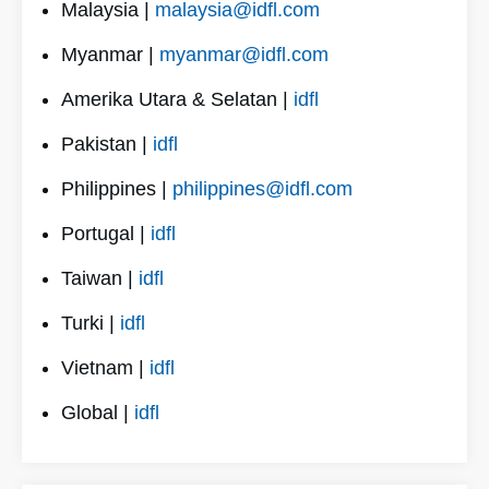
Malaysia |
malaysia@idfl.com
Myanmar |
myanmar@idfl.com
Amerika Utara & Selatan |
idfl
Pakistan |
idfl
Philippines |
philippines@idfl.com
Portugal |
idfl
Taiwan |
idfl
Turki |
idfl
Vietnam |
idfl
Global |
idfl