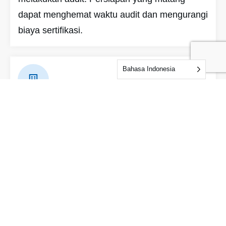
dapat menghemat waktu audit dan mengurangi
biaya sertifikasi.
Bahasa Indonesia
Evaluasi di Lokasi
IDFL akan mengaudit fasilitas, dokumen, dan
prosedur pemohon sesuai dengan persyaratan
standar.