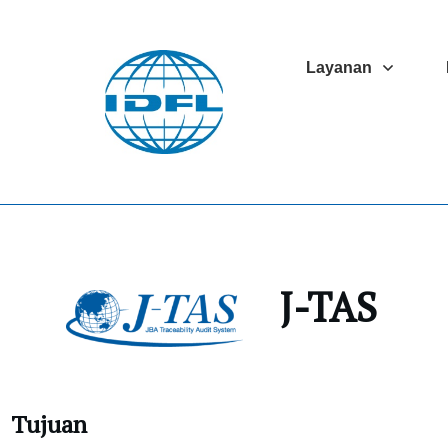
Layanan
J-TAS
Tujuan