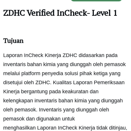
ZDHC Verified InCheck- Level 1
Tujuan
Laporan InCheck Kinerja ZDHC didasarkan pada
inventaris bahan kimia yang diunggah oleh pemasok
melalui platform penyedia solusi pihak ketiga yang
disetujui oleh ZDHC. Kualitas Laporan Pemeriksaan
Kinerja bergantung pada keakuratan dan
kelengkapan inventaris bahan kimia yang diunggah
oleh pemasok. Inventaris yang diunggah oleh
pemasok dan digunakan untuk
menghasilkan Laporan InCheck Kinerja tidak ditinjau,