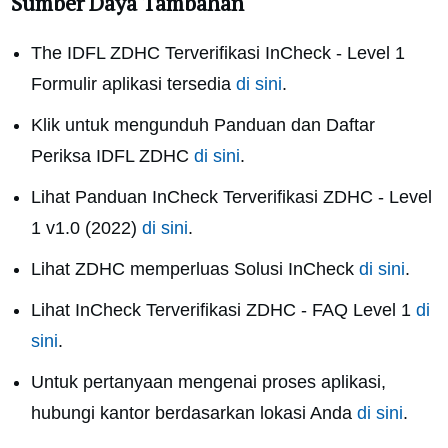
Sumber Daya Tambahan
The
IDFL ZDHC Terverifikasi InCheck - Level 1
Formulir aplikasi tersedia
di sini
.
Klik untuk mengunduh Panduan dan Daftar
Periksa IDFL ZDHC
di sini
.
Lihat Panduan InCheck Terverifikasi ZDHC - Level
1 v1.0 (2022)
di sini
.
Lihat ZDHC memperluas Solusi InCheck
di sini
.
Lihat InCheck Terverifikasi ZDHC - FAQ Level 1
di
sini
.
Untuk pertanyaan mengenai proses aplikasi,
hubungi kantor berdasarkan lokasi Anda
di sini
.