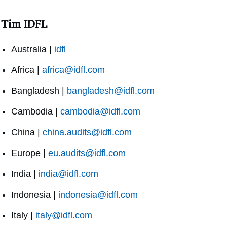
Tim IDFL
Australia |
idfl
Africa |
africa@idfl.com
Bangladesh |
bangladesh@idfl.com
Cambodia |
cambodia@idfl.com
China |
china.audits@idfl.com
Europe |
eu.audits@idfl.com
India |
india@idfl.com
Indonesia |
indonesia@idfl.com
Italy |
italy@idfl.com