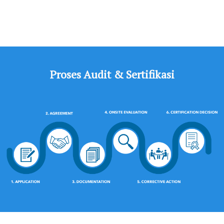
Proses Audit & Sertifikasi