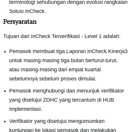
terminologi sehubungan dengan evolusi rangkaian
Solusi InCheck.
Persyaratan
Tujuan dari InCheck Terverifikasi - Level 1 adalah:
Pemasok membuat tiga Laporan InCheck Kinerja3
untuk masing-masing tiga bulan berturut-turut,
atau masing-masing dari empat kuartal
sebelumnya sebelum proses dimulai.
Pemasok menghubungi dan menunjuk verifikator
yang disetujui ZDHC yang tercantum di HUB
Implementasi.
Verifikator yang disetujui mengumumkan
kunjungan ke lokasi pemasok dan melakukan