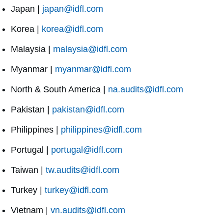
Japan |
japan@idfl.com
Korea |
korea@idfl.com
Malaysia |
malaysia@idfl.com
Myanmar |
myanmar@idfl.com
North & South America |
na.audits@idfl.com
Pakistan |
pakistan@idfl.com
Philippines |
philippines@idfl.com
Portugal |
portugal@idfl.com
Taiwan |
tw.audits@idfl.com
Turkey |
turkey@idfl.com
Vietnam |
vn.audits@idfl.com