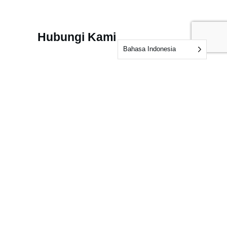
Hubungi Kami
Bahasa Indonesia
Hubungi Kami
Audit Feedback
Testing Feedback
rotection Policy
|
Complaints and Appeals