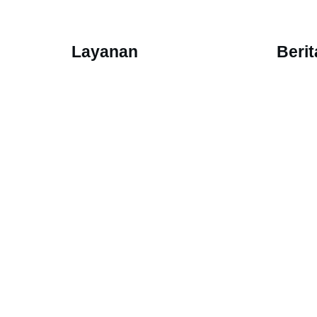
Layanan
Beri
Audits & Certifications
Berita
Testing
Inform
Inspections
Pertan
Sampe
Formul
Formuli
Copyright
2026
, IDFL Laboratory and Inst