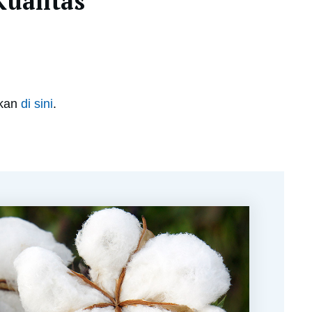
Kualitas
ukan
di sini
.