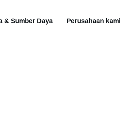
ta & Sumber Daya
Perusahaan kami
Tentang IDFL
asi
Lokasi
yaan yang Sering Diajukan
Karir
l
Direktori
ir Pengiriman Sampel
r Audit & Sertifikasi
itute |
Terms and Conditions
|
Impartiality Policy
|
Data P