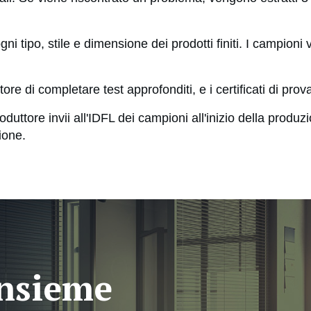
ni tipo, stile e dimensione dei prodotti finiti. I campion
tore di completare test approfonditi, e i certificati di prov
roduttore invii all'IDFL dei campioni all'inizio della produz
ione.
insieme