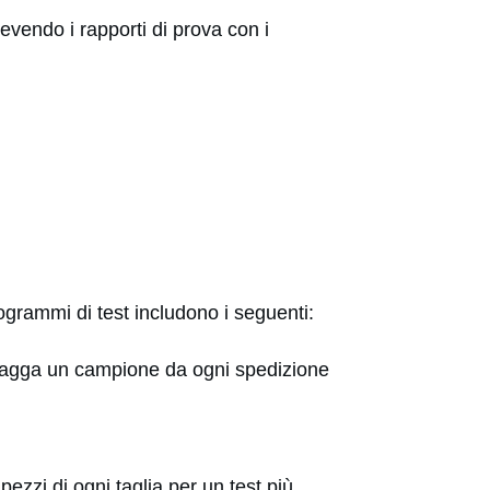
icevendo i rapporti di prova con i
programmi di test includono i seguenti:
estragga un campione da ogni spedizione
pezzi di ogni taglia per un test più