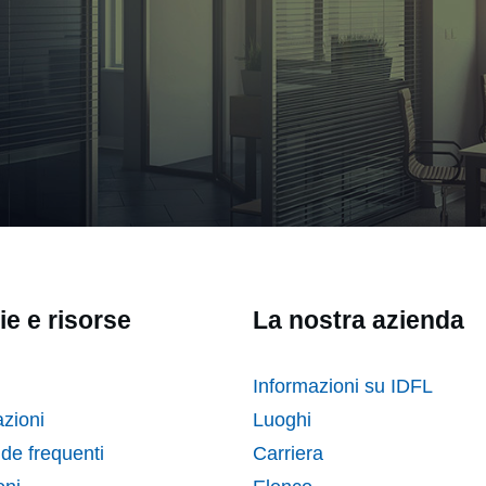
ie e risorse
La nostra azienda
Informazioni su IDFL
zioni
Luoghi
e frequenti
Carriera