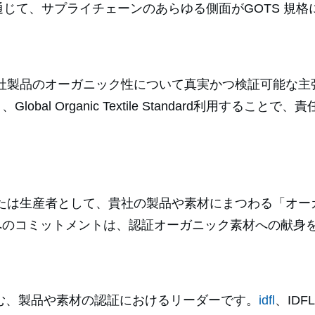
じて、サプライチェーンのあらゆる側面がGOTS 規
andard 、貴社は自社製品のオーガニック性について真実かつ
bal Organic Textile Standard利用する
andard 認証企業または生産者として、貴社の製品や素材にま
へのコミットメントは、認証オーガニック素材への献身
Standard含む、製品や素材の認証におけるリーダーです。
idfl
、IDFL