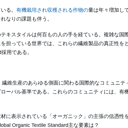
ている。
有機栽培され収穫される作物の
量は年々増加し
それなりの課題も伴う。
のテキスタイルは何百もの人の手を経ている。複雑な国
送を担っている世界では、これらの繊維製品の真正性を
ndard採用である。
andard GOTS）は、繊維生産のあらゆる側面に関わる国際的
グローバル基準である。これらのコミュニティには、有
素材に表示されている「オーガニック」の主張の信憑性
ganic Textile Standard主な要素は？