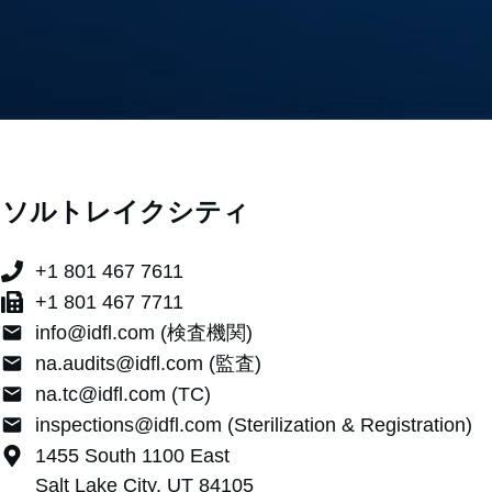
ソルトレイクシティ
+1 801 467 7611
+1 801 467 7711
info@idfl.com (検査機関)
na.audits@idfl.com (監査)
na.tc@idfl.com (TC)
inspections@idfl.com (Sterilization & Registration)
1455 South 1100 East
Salt Lake City, UT 84105