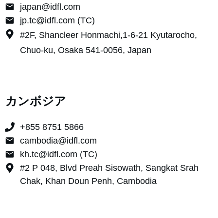
japan@idfl.com
jp.tc@idfl.com (TC)
#2F, Shancleer Honmachi,1-6-21 Kyutarocho,
Chuo-ku, Osaka 541-0056, Japan
カンボジア
+855 8751 5866
cambodia@idfl.com
kh.tc@idfl.com (TC)
#2 P 048, Blvd Preah Sisowath, Sangkat Srah
Chak, Khan Doun Penh, Cambodia