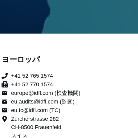
ヨーロッパ
+41 52 765 1574
+41 52 770 1574
europe@idfl.com (検査機関)
eu.audits@idfl.com (監査)
eu.tc@idfl.com (TC)
Zürcherstrasse 282
CH-8500 Frauenfeld
スイス