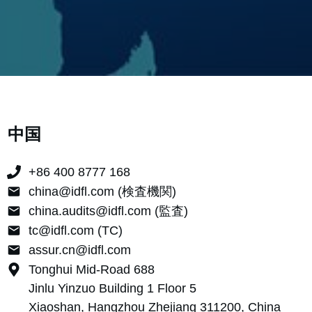
中国
+86 400 8777 168
china@idfl.com (検査機関)
china.audits@idfl.com (監査)
tc@idfl.com (TC)
assur.cn@idfl.com
Tonghui Mid-Road 688
Jinlu Yinzuo Building 1 Floor 5
Xiaoshan, Hangzhou Zhejiang 311200, China