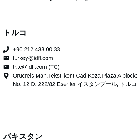
トルコ
+90 212 438 00 33
turkey@idfl.com
tr.tc@idfl.com (TC)
Orucreis Mah.Tekstilkent Cad.Koza Plaza A block:
No: 12 D: 222/82 Esenler イスタンブール, トルコ
パキスタン