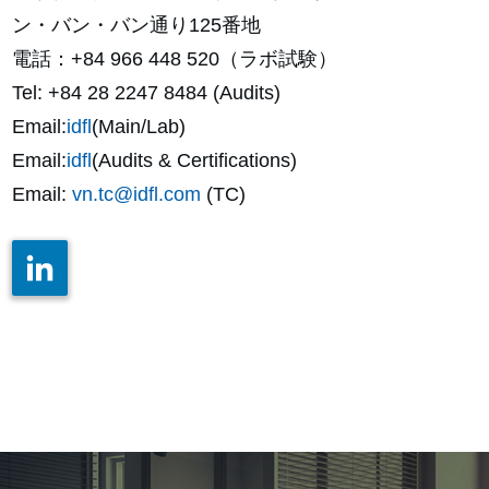
ン・バン・バン通り125番地
電話：+84 966 448 520（ラボ試験）
Tel: +84 28 2247 8484 (Audits)
Email:
idfl
(Main/Lab)
Email:
idfl
(Audits & Certifications)
Email:
vn.tc@idfl.com
(TC)