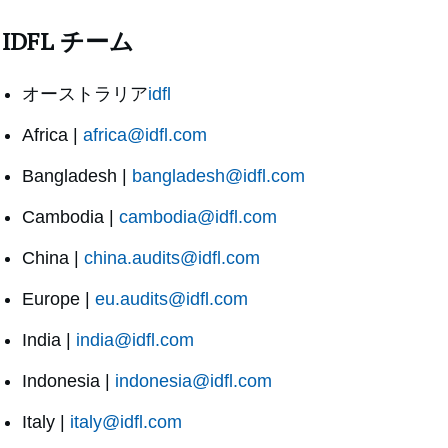
IDFL チーム
オーストラリア
idfl
Africa |
africa@idfl.com
Bangladesh |
bangladesh@idfl.com
Cambodia |
cambodia@idfl.com
China |
china.audits@idfl.com
Europe |
eu.audits@idfl.com
India |
india@idfl.com
Indonesia |
indonesia@idfl.com
Italy |
italy@idfl.com