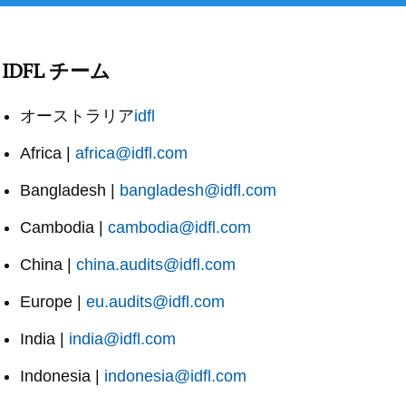
IDFL チーム
オーストラリア
idfl
Africa |
africa@idfl.com
Bangladesh |
bangladesh@idfl.com
Cambodia |
cambodia@idfl.com
China |
china.audits@idfl.com
Europe |
eu.audits@idfl.com
India |
india@idfl.com
Indonesia |
indonesia@idfl.com