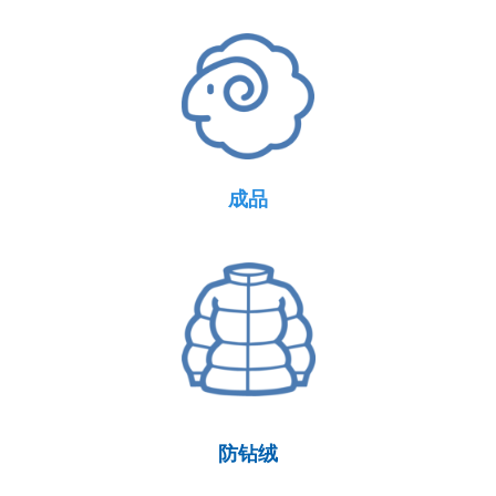
成品
防钻绒