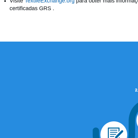
Visite
TextileExchange.org
para obter mais informaç
certificadas GRS .