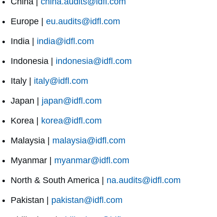
China |
china.audits@idfl.com
Europe |
eu.audits@idfl.com
India |
india@idfl.com
Indonesia |
indonesia@idfl.com
Italy |
italy@idfl.com
Japan |
japan@idfl.com
Korea |
korea@idfl.com
Malaysia |
malaysia@idfl.com
Myanmar |
myanmar@idfl.com
North & South America |
na.audits@idfl.com
Pakistan |
pakistan@idfl.com