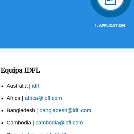
Equipa IDFL
Austrália |
idfl
Africa |
africa@idfl.com
Bangladesh |
bangladesh@idfl.com
Cambodia |
cambodia@idfl.com