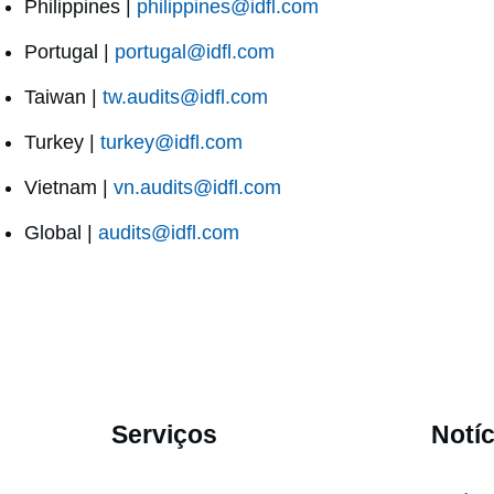
Philippines |
philippines@idfl.com
Portugal |
portugal@idfl.com
Taiwan |
tw.audits@idfl.com
Turkey |
turkey@idfl.com
Vietnam |
vn.audits@idfl.com
Global |
audits@idfl.com
Serviços
Notíc