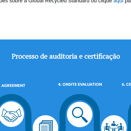
ões sobre a Global Recycled Standard ou clique
aqui
par
Processo de auditoria e certificação