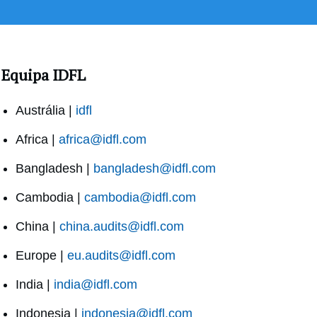
Equipa IDFL
Austrália |
idfl
Africa |
africa@idfl.com
Bangladesh |
bangladesh@idfl.com
Cambodia |
cambodia@idfl.com
China |
china.audits@idfl.com
Europe |
eu.audits@idfl.com
India |
india@idfl.com
Indonesia |
indonesia@idfl.com