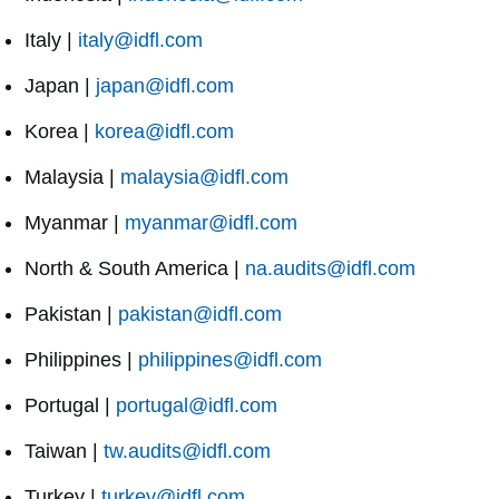
Italy |
italy@idfl.com
Japan |
japan@idfl.com
Korea |
korea@idfl.com
Malaysia |
malaysia@idfl.com
Myanmar |
myanmar@idfl.com
North & South America |
na.audits@idfl.com
Pakistan |
pakistan@idfl.com
Philippines |
philippines@idfl.com
Portugal |
portugal@idfl.com
Taiwan |
tw.audits@idfl.com
Turkey |
turkey@idfl.com