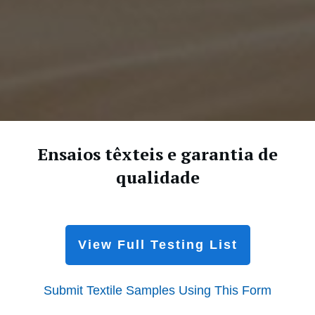
Ensaios têxteis e garantia de
qualidade
View Full Testing List
Submit Textile Samples Using This Form