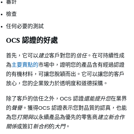
審計
檢查
任何必要的測試
OCS 認證的好處
首先，它可以
建立
客戶對您的
信任
。在可持續性成
為
主要賣點的
市場中，證明您的產品含有經過認證
的有機材料，可讓您脫穎而出。它可以讓您的客戶
放心，您的企業致力於透明度和道德採購。
除了客戶的信任之外，OCS 認證
還能提升您
在業界
的
聲譽
。獲得OCS 認證表示您對品質的認真，也能
為您
打開與
以永續產品為優先的零售商
建立新合作
關係
或簽訂
新合約
的
大門
。