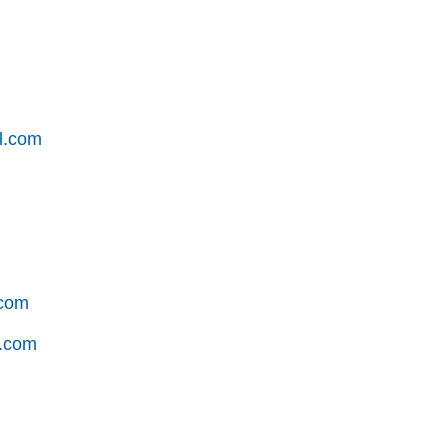
l.com
.com
.com