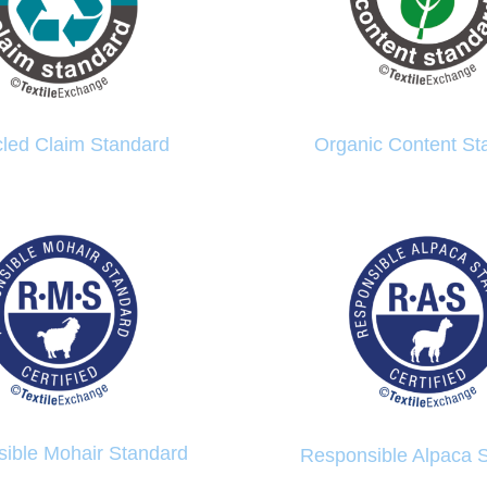
led Claim Standard
Organic Content St
ible Mohair Standard
Responsible Alpaca 