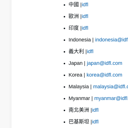
中國 |
idfl
歐洲 |
idfl
印度 |
idfl
Indonesia |
indonesia@idf
義大利 |
idfl
Japan |
japan@idfl.com
Korea |
korea@idfl.com
Malaysia |
malaysia@idfl
Myanmar |
myanmar@idfl
南北美洲 |
idfl
巴基斯坦 |
idfl