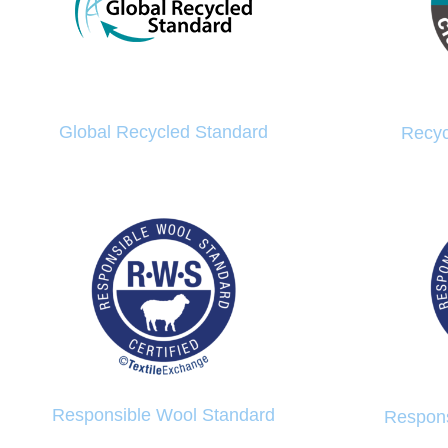
Global Recycled Standard
Recyc
Responsible Wool Standard
Respons