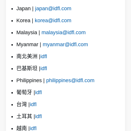
Japan |
japan@idfl.com
Korea |
korea@idfl.com
Malaysia |
malaysia@idfl.com
Myanmar |
myanmar@idfl.com
南北美洲 |
idfl
巴基斯坦 |
idfl
Philippines |
philippines@idfl.com
葡萄牙 |
idfl
台灣 |
idfl
土耳其 |
idfl
越南 |
idfl