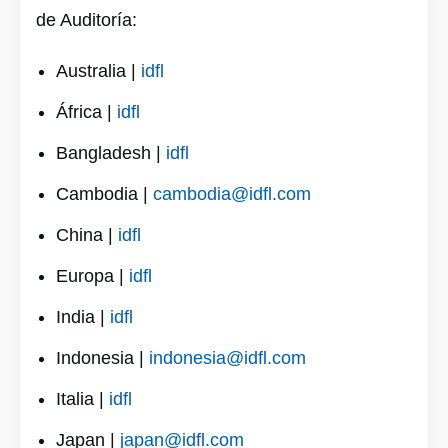
de Auditoría:
Australia |
idfl
África |
idfl
Bangladesh |
idfl
Cambodia |
cambodia@idfl.com
China |
idfl
Europa |
idfl
India |
idfl
Indonesia |
indonesia@idfl.com
Italia |
idfl
Japan |
japan@idfl.com