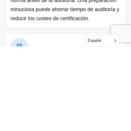
norma antes de la auditoría. Una preparación
minuciosa puede ahorrar tiempo de auditoría y
reducir los costes de certificación.
Español
Evaluación in situ
IDFL auditará las instalaciones, documentos y
procedimientos del solicitante de acuerdo con
los requisitos de la norma.