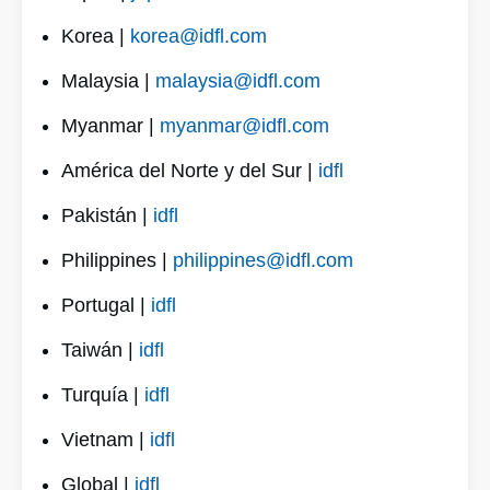
Korea |
korea@idfl.com
Malaysia |
malaysia@idfl.com
Myanmar |
myanmar@idfl.com
América del Norte y del Sur |
idfl
Pakistán |
idfl
Philippines |
philippines@idfl.com
Portugal |
idfl
Taiwán |
idfl
Turquía |
idfl
Vietnam |
idfl
Global |
idfl