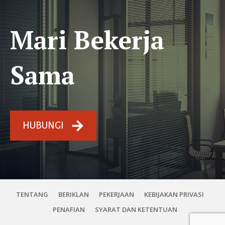
Mari Bekerja
Sama
HUBUNGI
TENTANG
BERIKLAN
PEKERJAAN
KEBIJAKAN PRIVASI
PENAFIAN
SYARAT DAN KETENTUAN