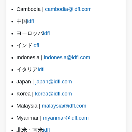
Cambodia |
cambodia@idfl.com
中国
idfl
ヨーロッパ
idfl
インド
idfl
Indonesia |
indonesia@idfl.com
イタリア
idfl
Japan |
japan@idfl.com
Korea |
korea@idfl.com
Malaysia |
malaysia@idfl.com
Myanmar |
myanmar@idfl.com
北米・南米
idfl