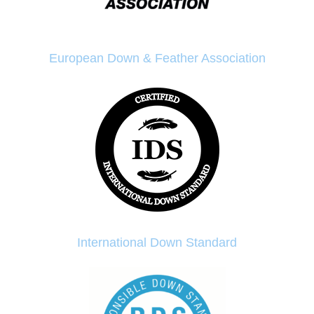
European Down & Feather Association
International Down Standard