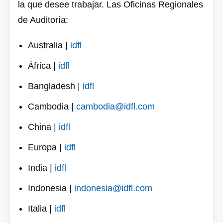
la que desee trabajar. Las Oficinas Regionales
de Auditoría:
Australia |
idfl
África |
idfl
Bangladesh |
idfl
Cambodia |
cambodia@idfl.com
China |
idfl
Europa |
idfl
India |
idfl
Indonesia |
indonesia@idfl.com
Italia |
idfl