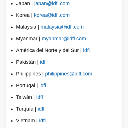
Japan |
japan@idfl.com
Korea |
korea@idfl.com
Malaysia |
malaysia@idfl.com
Myanmar |
myanmar@idfl.com
América del Norte y del Sur |
idfl
Pakistán |
idfl
Philippines |
philippines@idfl.com
Portugal |
idfl
Taiwán |
idfl
Turquía |
idfl
Vietnam |
idfl