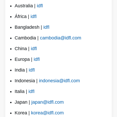
Australia |
idfl
África |
idfl
Bangladesh |
idfl
Cambodia |
cambodia@idfl.com
China |
idfl
Europa |
idfl
India |
idfl
Indonesia |
indonesia@idfl.com
Italia |
idfl
Japan |
japan@idfl.com
Korea |
korea@idfl.com