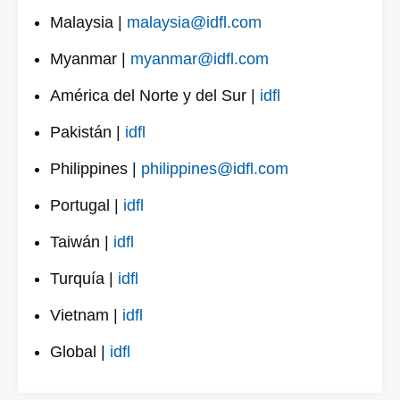
Malaysia |
malaysia@idfl.com
Myanmar |
myanmar@idfl.com
América del Norte y del Sur |
idfl
Pakistán |
idfl
Philippines |
philippines@idfl.com
Portugal |
idfl
Taiwán |
idfl
Turquía |
idfl
Vietnam |
idfl
Global |
idfl