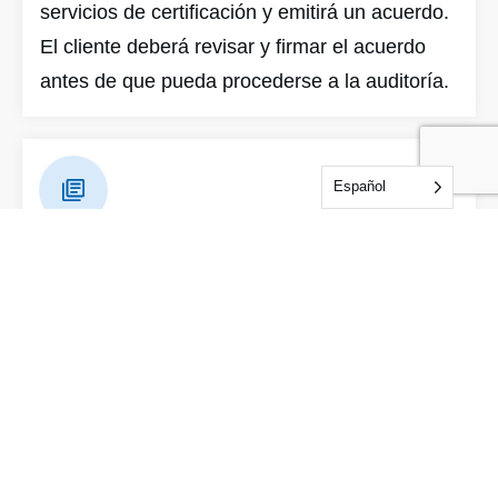
servicios de certificación y emitirá un acuerdo.
El cliente deberá revisar y firmar el acuerdo
antes de que pueda procederse a la auditoría.
Español
Documentación previa a la auditoría
IDFL proporcionará una lista de comprobación
de documentos y un plan del sistema a través
de una cuenta de servicio en línea. Tómese su
tiempo para comprender los requisitos de la
norma antes de la auditoría. Una preparación
minuciosa puede ahorrar tiempo de auditoría y