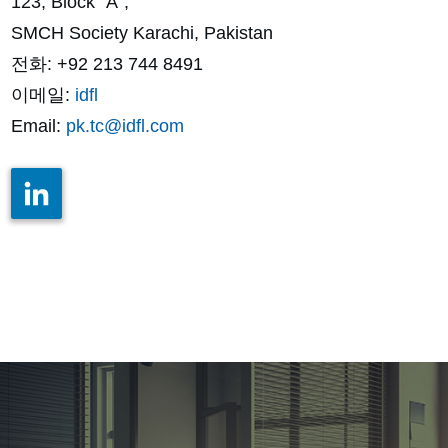
123, Block “A”,
SMCH Society Karachi, Pakistan
전화: +92 213 744 8491
이메일:
idfl
Email:
pk.tc@idfl.com