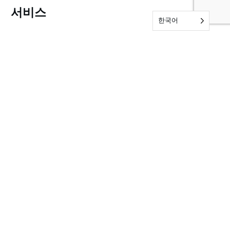
서비스
한국어
Audits & Certifications
Testing
Inspections
뉴스 및 리소스
뉴스
정보
자주 묻는 질문
샘플
제출 양식 샘플
감사 및 인증 양식