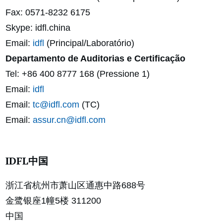
Fax: 0571-8232 6175
Skype: idfl.china
Email:
idfl
(Principal/Laboratório)
Departamento de Auditorias e Certificação
Tel: +86 400 8777 168 (Pressione 1)
Email:
idfl
Email:
tc@idfl.com
(TC)
Email:
assur.cn@idfl.com
IDFL中国
浙江省杭州市萧山区通惠中路688号
金鹭银座1幢5楼 311200
中国