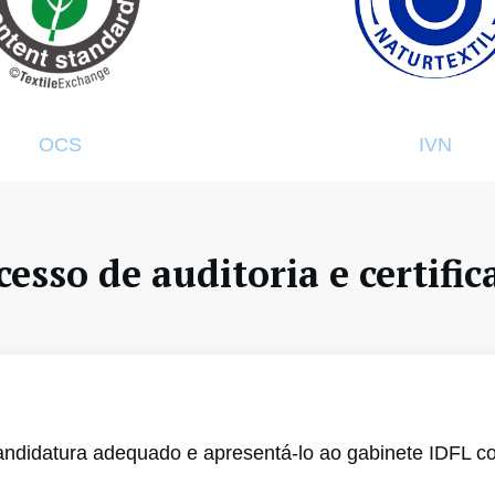
OCS
IVN
cesso de auditoria e certific
andidatura adequado e apresentá-lo ao gabinete IDFL co