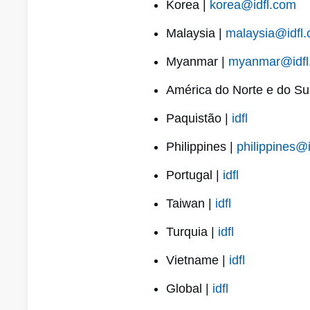
Korea |
korea@idfl.com
Malaysia |
malaysia@idfl
Myanmar |
myanmar@idfl
América do Norte e do Su
Paquistão |
idfl
Philippines |
philippines@
Portugal |
idfl
Taiwan |
idfl
Turquia |
idfl
Vietname |
idfl
Global |
idfl