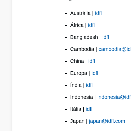
Austrália |
idfl
África |
idfl
Bangladesh |
idfl
Cambodia |
cambodia@id
China |
idfl
Europa |
idfl
Índia |
idfl
Indonesia |
indonesia@idf
Itália |
idfl
Japan |
japan@idfl.com