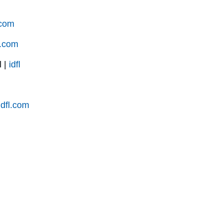
.com
.com
l |
idfl
idfl.com