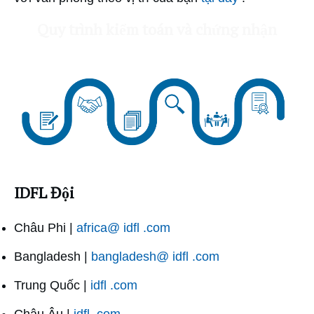
Quy trình kiểm toán và chứng nhận
IDFL Đội
Châu Phi |
africa@ idfl .com
Bangladesh |
bangladesh@ idfl .com
Trung Quốc |
idfl .com