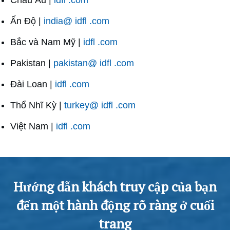
Châu Âu |
idfl .com
Ấn Độ |
india@ idfl .com
Bắc và Nam Mỹ |
idfl .com
Pakistan |
pakistan@ idfl .com
Đài Loan |
idfl .com
Thổ Nhĩ Kỳ |
turkey@ idfl .com
Việt Nam |
idfl .com
Hướng dẫn khách truy cập của bạn
đến một hành động rõ ràng ở cuối
trang