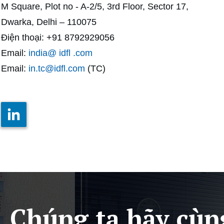
M Square, Plot no - A-2/5, 3rd Floor, Sector 17,
Dwarka, Delhi – 110075
Điện thoại: +91 8792929056
Email:
india@ idfl .com
Email:
in.tc@idfl.com
(TC)
Chúng ta hãy cùn