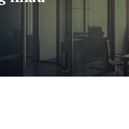
ức & Tài nguyên
Công ty chúng tôi
Về IDFL
tin
Địa điểm