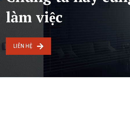
làm việc
LIÊN HỆ
Dịch vụ
Tin t
Audits & Certifications
Tin tức
Testing
Thông 