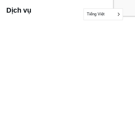
Dịch vụ
Tiếng Việt
Audits & Certifications
Testing
Inspections
Tin tức & Tài nguyên
Tin tức
Thông tin
Những câu hỏi thường gặp
Mẫu
Mẫu biểu mẫu nộp hồ sơ
Biểu mẫu kiểm toán và chứng nhận