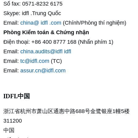
Số fax: 0571-8232 6175
Skype: idfl .Trung Quốc
Email:
china@ idfl .com
(Chính/Phòng thí nghiệm)
Phòng Kiểm toán & Chứng nhận
Điện thoại: +86 400 8777 168 (Nhấn phím 1)
Email:
china.audits@idfl idfl
Email:
tc@idfl.com
(TC)
Email:
assur.cn@idfl.com
IDFL中国
浙江省杭州市萧山区通惠中路688号金鹭银座1幢5楼
311200
中国