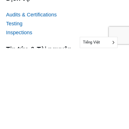
Audits & Certifications
Testing
Inspections
Tiếng Việt
Tin tức & Tài nguyên
Tin tức
Thông tin
Những câu hỏi thường gặp
Mẫu
Mẫu biểu mẫu nộp hồ sơ
Biểu mẫu kiểm toán và chứng nhận
Công ty chúng tôi