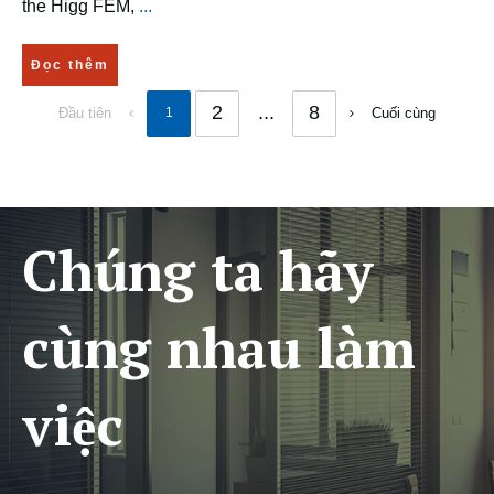
the Higg FEM,
...
Đọc thêm
2
...
8
Đầu tiên
1
Cuối cùng
Chúng ta hãy
cùng nhau làm
việc